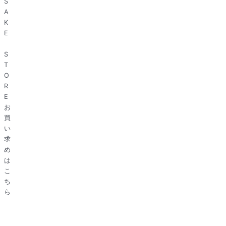
S
A
K
E
S
T
O
R
E
お
買
い
求
め
は
こ
ち
ら