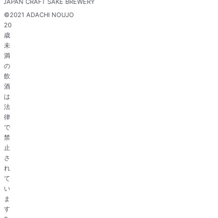
JAPAN CRAFT SAKE BREWERY​
©️2021 ADACHI NOUJO
20
歳
未
満
の
飲
酒
は
法
律
で
禁
止
さ
れ
て
い
ま
す