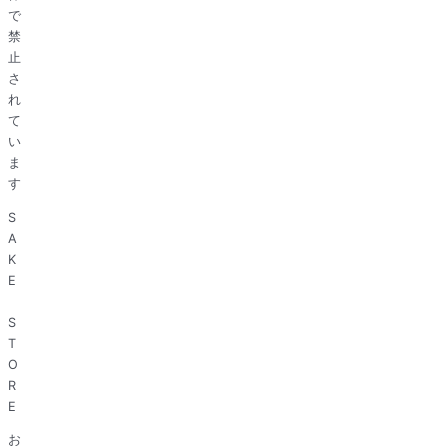
で
禁
止
さ
れ
て
い
ま
す
S
A
K
E
S
T
O
R
E
お