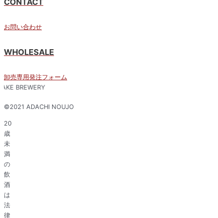
CONTACT
お問い合わせ
WHOLESALE
卸売専用発注フォーム
 SAKE BREWERY​
©️2021 ADACHI NOUJO
20
歳
未
満
の
飲
酒
は
法
律