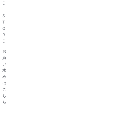
E
S
T
O
R
E
お
買
い
求
め
は
こ
ち
ら