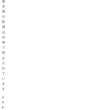
歳
未
満
の
飲
酒
は
法
律
で
禁
止
さ
れ
て
い
ま
す
S
A
K